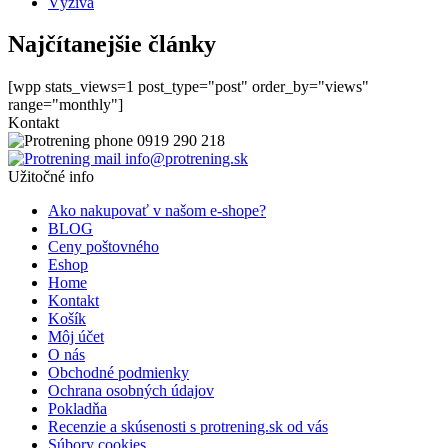
Výživa
Najčítanejšie články
[wpp stats_views=1 post_type="post" order_by="views"
range="monthly"]
Kontakt
0919 290 218
info@protrening.sk
Užitočné info
Ako nakupovať v našom e-shope?
BLOG
Ceny poštovného
Eshop
Home
Kontakt
Košík
Môj účet
O nás
Obchodné podmienky
Ochrana osobných údajov
Pokladňa
Recenzie a skúsenosti s protrening.sk od vás
Súbory cookies