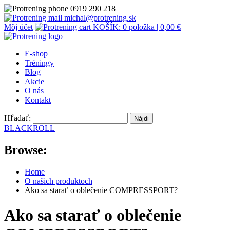
0919 290 218
michal@protrening.sk
Môj účet
KOŠÍK: 0 položka |
0,00
€
E-shop
Tréningy
Blog
Akcie
O nás
Kontakt
Hľadať:
BLACKROLL
Browse:
Home
O našich produktoch
Ako sa starať o oblečenie COMPRESSPORT?
Ako sa starať o oblečenie