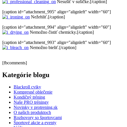
Nesušiť v sušičke.[/caption]
[caption id="attachment_995" align="alignleft" width="60"]
Nežehliť.[/caption]
[caption id="attachment_994" align="alignleft" width="60"]
Nemožno čistiť chemicky.[/caption]
[caption id="attachment_993" align="alignleft" width="60"]
Nemožno bieliť.[/caption]
[fbcomments]
Kategórie blogu
Blackroll cviky
Kompresné oblečenie
Kondičný tréning
Naše PRO tréningy
Novinky v protrening.sk
O našich produktoch
Rozhovory so športovcami
Športové akcie a eventy