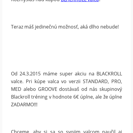
Teraz máš jedinečnú možnosť, aká dlho nebude!
Od 24.3.2015 máme super akciu na BLACKROLL
valce. Pri kúpe valca vo verzii STANDARD, PRO,
MED alebo GROOVE dostávaš od nás skupinový
Blackroll tréning v hodnote 6€ úplne, ale že úplne
ZADARMO!!!
Chceme, aby si sa so svojim valcom naučil aj