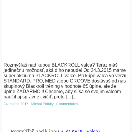
Rozmýšľaš nad kúpou BLACKROLL valca? Teraz máš
jedinečnú možnosť, aká dlho nebude! Od 24.3.2015 máme
super akciu na BLACKROLL valce. Pri kúpe valca vo verzii
STANDARD, PRO, MED alebo GROOVE dostávaš od nás
skupinový Blackroll tréning v hodnote 6€ úplne, ale že
úplne ZADARMO!!! Chceme, aby si sa so svojim valcom
naučil aj správne cvičiť, preto […]...
24. marca 2015 | Michal Pataky | 0 komentárov
Rozmýšľaš nad kúpou
BLACKROLL valca
?