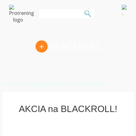
KOŠÍK:
BLACKROLL
0
položka
|
Home
Novinky v protrening.sk
AKCIA na BLACKROLL!
0,00
€
AKCIA na BLACKROLL!