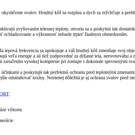
e okysličenie svalov. Hrudný kôš sa rozpína a dych sa zrýchľuje a preh
tivujú zvyšovaním telesnej teploty, otvoria sa a poskytnú tak dostatok
ítiť ochladzovanie a výkonnosť nebude trpieť žiadnym obmedzením.
aša tepová frekvencia sa upokojuje a váš hrudný kôš zmenšuje svoj obj
ebujú veľa energie a sú tiež zodpovedné za držanie tela, nerovnováhu a 
ami zaručením vysokej kompresie pri zostupe s dokonale spevnenými sva
účinkami a poskytujú tak perfektnú ochranu pred teplotnými zmenami, 
jšie odstraňovať toxíny. Nemenej dôležitá je aj ochrana svalov pred ot
PORT
:
fáze výkonu
nerácie