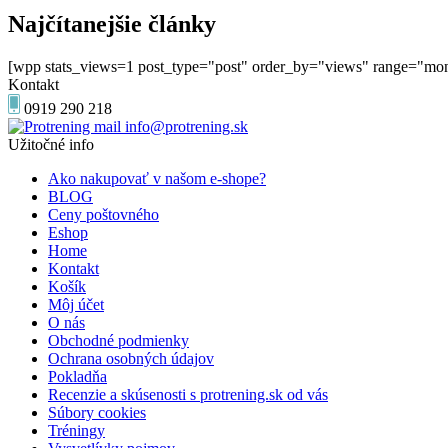
Najčítanejšie články
[wpp stats_views=1 post_type="post" order_by="views" range="mon
Kontakt
0919 290 218
info@protrening.sk
Užitočné info
Ako nakupovať v našom e-shope?
BLOG
Ceny poštovného
Eshop
Home
Kontakt
Košík
Môj účet
O nás
Obchodné podmienky
Ochrana osobných údajov
Pokladňa
Recenzie a skúsenosti s protrening.sk od vás
Súbory cookies
Tréningy