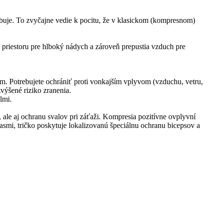
lbuje. To zvyčajne vedie k pocitu, že v klasickom (kompresnom)
 priestoru pre hlboký nádych a zároveň prepustia vzduch pre
em. Potrebujete ochrániť proti vonkajším vplyvom (vzduchu, vetru,
zvýšené riziko zranenia.
lmi.
ale aj ochranu svalov pri záťaži. Kompresia pozitívne ovplyvní
rasmi, tričko poskytuje lokalizovanú špeciálnu ochranu bicepsov a