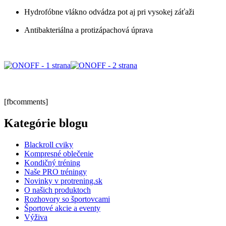
Hydrofóbne vlákno odvádza pot aj pri vysokej záťaži
Antibakteriálna a protizápachová úprava
[fbcomments]
Kategórie blogu
Blackroll cviky
Kompresné oblečenie
Kondičný tréning
Naše PRO tréningy
Novinky v protrening.sk
O našich produktoch
Rozhovory so športovcami
Športové akcie a eventy
Výživa