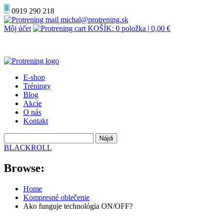
0919 290 218
michal@protrening.sk
Môj účet
KOŠÍK: 0 položka |
0,00
€
E-shop
Tréningy
Blog
Akcie
O nás
Kontakt
Hľadať:
BLACKROLL
Browse:
Home
Kompresné oblečenie
Ako funguje technológia ON/OFF?