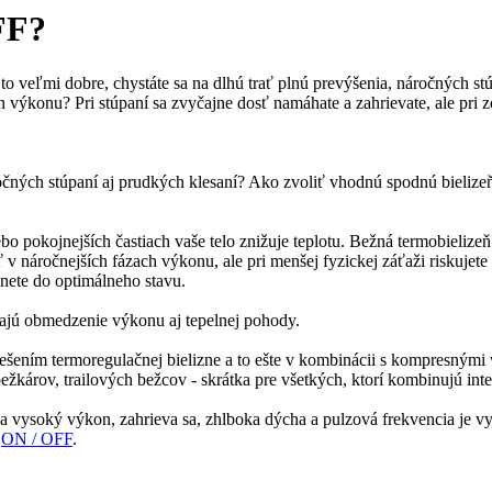
FF?
o veľmi dobre, chystáte sa na dlhú trať plnú prevýšenia, náročných st
výkonu? Pri stúpaní sa zvyčajne dosť namáhate a zahrievate, ale pri zo
ročných stúpaní aj prudkých klesaní? Ako zvoliť vhodnú spodnú bielize
lebo pokojnejších častiach vaše telo znižuje teplotu. Bežná termobieliz
 v náročnejších fázach výkonu, ale pri menšej fyzickej záťaži riskujete 
dnete do optimálneho stavu.
šajú obmedzenie výkonu aj tepelnej pohody.
ešením termoregulačnej bielizne a to ešte v kombinácii s kompresnými
bežkárov, trailových bežcov - skrátka pre všetkých, ktorí kombinujú in
 vysoký výkon, zahrieva sa, zhlboka dýcha a pulzová frekvencia je vy
ň
ON / OFF
.