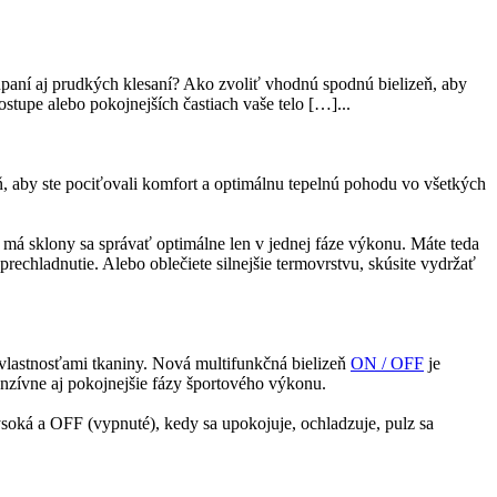
úpaní aj prudkých klesaní? Ako zvoliť vhodnú spodnú bielizeň, aby
stupe alebo pokojnejších častiach vaše telo […]...
ň, aby ste pociťovali komfort a optimálnu tepelnú pohodu vo všetkých
eň má sklony sa správať optimálne len v jednej fáze výkonu. Máte teda
prechladnutie. Alebo oblečiete silnejšie termovrstvu, skúsite vydržať
 vlastnosťami tkaniny. Nová multifunkčná bielizeň
ON / OFF
je
tenzívne aj pokojnejšie fázy športového výkonu.
soká a OFF (vypnuté), kedy sa upokojuje, ochladzuje, pulz sa