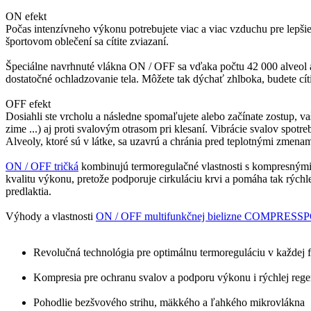
ON efekt
Počas intenzívneho výkonu potrebujete viac a viac vzduchu pre lepši
športovom oblečení sa cítite zviazaní.
Špeciálne navrhnuté vlákna ON / OFF sa vďaka počtu 42 000 alveol ak
dostatočné ochladzovanie tela. Môžete tak dýchať zhlboka, budete c
OFF efekt
Dosiahli ste vrcholu a následne spomaľujete alebo začínate zostup, v
zime ...) aj proti svalovým otrasom pri klesaní. Vibrácie svalov spotr
Alveoly, ktoré sú v látke, sa uzavrú a chránia pred teplotnými zmen
ON / OFF tričká
kombinujú termoregulačné vlastnosti s kompresnými 
kvalitu výkonu, pretože podporuje cirkuláciu krvi a pomáha tak rýchle
predlaktia.
Výhody a vlastnosti
ON / OFF multifunkčnej bielizne COMPRESS
Revolučná technológia pre optimálnu termoreguláciu v každej 
Kompresia pre ochranu svalov a podporu výkonu i rýchlej rege
Pohodlie bezšvového strihu, mäkkého a ľahkého mikrovlákna