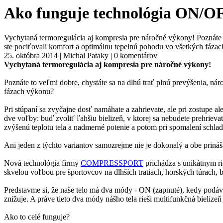
Ako funguje technológia ON/O
Vychytaná termoregulácia aj kompresia pre náročné výkony! Poznáte t
ste pociťovali komfort a optimálnu tepelnú pohodu vo všetkých fázach 
25. októbra 2014 | Michal Pataky | 0 komentárov
Vychytaná termoregulácia aj kompresia pre náročné výkony!
Poznáte to veľmi dobre, chystáte sa na dlhú trať plnú prevýšenia, ná
fázach výkonu?
Pri stúpaní sa zvyčajne dosť namáhate a zahrievate, ale pri zostupe a
dve voľby: buď zvoliť ľahšiu bielizeň, v ktorej sa nebudete prehrievať
zvýšenú teplotu tela a nadmerné potenie a potom pri spomalení schla
Ani jeden z týchto variantov samozrejme nie je dokonalý a obe priná
Nová technológia firmy
COMPRESSPORT
prichádza s unikátnym ri
skvelou voľbou pre športovcov na dlhších tratiach, horských túrach, 
Predstavme si, že naše telo má dva módy - ON (zapnuté), kedy podáva
znižuje. A práve tieto dva módy nášho tela rieši multifunkčná bielize
Ako to celé funguje?