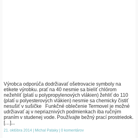
Výrobca odporúča dodržiavať ošetrovacie symboly na
etikete výrobku. prať na 40 nesmie sa bieliť chlórom
nežehliť (platí u polypropylenových vlákien) žehliť do 110
(platí u polyesterových vlákien) nesmie sa chemicky čistiť
nesušiť v sušičke Funkčné oblečenie Termovel je možné
udržiavať aj v nepriaznivých podmienkach iba ručným
praním v studenej vode. Používajte bežný prací prostriedok.
[…]...
21. októbra 2014 | Michal Pataky | 0 komentárov