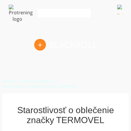
KOŠÍK:
BLACKROLL
0
položka
|
Home
O našich produktoch
0,00
€
Starostlivosť o oblečenie značky TERMOVEL
Starostlivosť o oblečenie
značky TERMOVEL