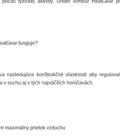
 počas fyzickej aktivity. Under Armour
HeatGear
je
eatGear
funguje?
a nasledujúce konštrukčné vlastnosti aby reguloval
e a v suchu aj v tých najväčších horúčavách.
pre maximálny prietok vzduchu