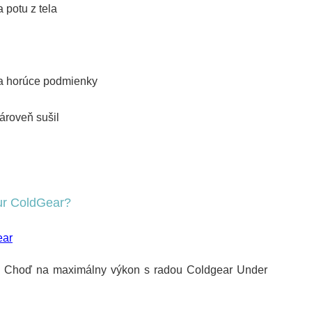
 potu z tela
 a horúce podmienky
zároveň sušil
ur
ColdGear
?
s. Choď na maximálny výkon s radou
Coldgear
Under