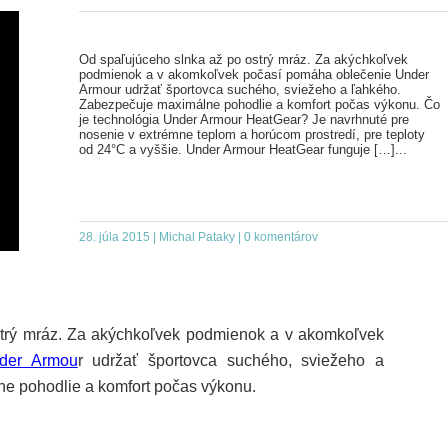
Od spaľujúceho slnka až po ostrý mráz. Za akýchkoľvek
podmienok a v akomkoľvek počasí pomáha oblečenie Under
Armour udržať športovca suchého, sviežeho a ľahkého.
Zabezpečuje maximálne pohodlie a komfort počas výkonu. Čo
je technológia Under Armour HeatGear? Je navrhnuté pre
nosenie v extrémne teplom a horúcom prostredí, pre teploty
od 24°C a vyššie. Under Armour HeatGear funguje […]...
28. júla 2015 | Michal Pataky | 0 komentárov
strý mráz. Za akýchkoľvek podmienok a v akomkoľvek
der Armou
r udržať športovca suchého, sviežeho a
e pohodlie a komfort počas výkonu.