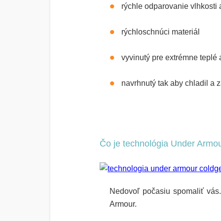
rýchle odparovanie vlhkosti a
rýchloschnúci materiál
vyvinutý pre extrémne teplé
navrhnutý tak aby chladil a 
Čo je technológia Under Armo
Nedovoľ počasiu spomaliť vá
Armour.