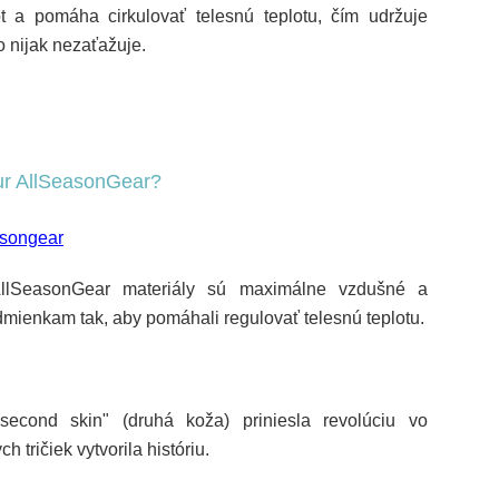
 a pomáha cirkulovať telesnú teplotu, čím udržuje
o nijak nezaťažuje.
ur AllSeasonGear?
lSeasonGear
materiály sú maximálne vzdušné a
mienkam tak, aby pomáhali regulovať telesnú teplotu.
"second skin" (druhá koža) priniesla revolúciu vo
 tričiek vytvorila históriu.