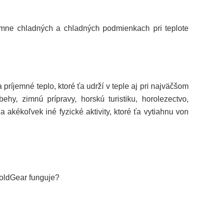
émne chladných a chladných podmienkach pri teplote
príjemné teplo, ktoré ťa udrží v teple aj pri najväčšom
ehy, zimnú prípravy, horskú turistiku, horolezectvo,
a akékoľvek iné fyzické aktivity, ktoré ťa vytiahnu von
old
Gear
funguje?