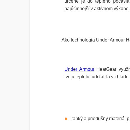
určené je do teplého počasia
najúčinnejší v aktívnom výkone.
Ako technológia Under Armour
H
Under Armour
HeatGear využív
tvoju teplotu, udržal ťa v chlad
ľahký a priedušný materiál 