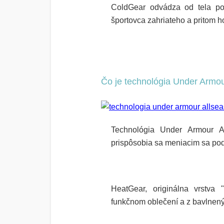
ColdGear
odvádza od tela pot
športovca zahriateho a pritom h
Čo je technológia Under Armo
Technológia Under Armour
Al
prispôsobia sa meniacim sa pod
HeatGear, originálna vrstva 
funkčnom oblečení a z bavlnených