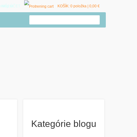
ening.sk
MÔJ ÚČET
KOŠÍK: 0 položka |
0,00
€
Kategórie blogu