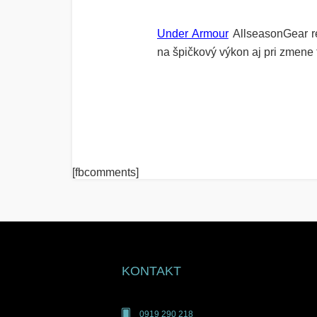
Under Armour
AllseasonGear
r
na špičkový výkon aj pri zmene t
[fbcomments]
KONTAKT
0919 290 218