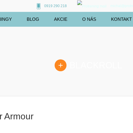
0919 290 218
michal@protr
NINGY
BLOG
AKCIE
O NÁS
KONTAKT
BLACKROLL
r Armour