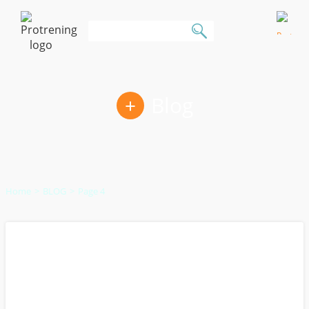
KOŠÍK:
Blog
0
položka
|
Home
BLOG
Page 4
0,00
€