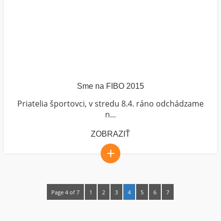
Sme na FIBO 2015
Priatelia športovci, v stredu 8.4. ráno odchádzame
n...
ZOBRAZIŤ
+
Page 4 of 7
1
2
3
4
5
6
7