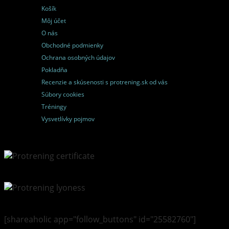
Košík
Môj účet
O nás
Obchodné podmienky
Ochrana osobných údajov
Pokladňa
Recenzie a skúsenosti s protrening.sk od vás
Súbory cookies
Tréningy
Vysvetlívky pojmov
[shareaholic app="follow_buttons" id="25582760"]