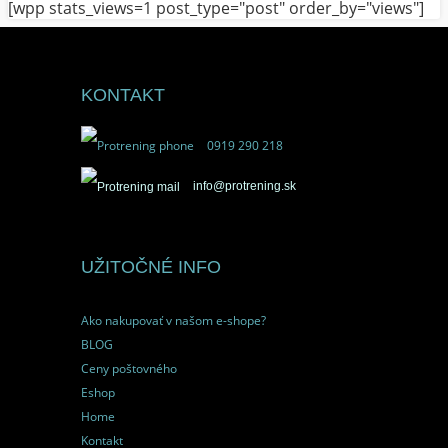
[wpp stats_views=1 post_type="post" order_by="views"]
KONTAKT
0919 290 218
info@protrening.sk
UŽITOČNÉ INFO
Ako nakupovať v našom e-shope?
BLOG
Ceny poštovného
Eshop
Home
Kontakt