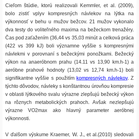
Cieľom štúdie, ktorú realizovali Kemmler, et al. (2009),
bolo zistiť vplyv kompresných návlekov na lýtka na
výkonnosť v behu u mužov bežcov. 21 mužov vykonalo
dva testy do voliteľného maxima na bežeckom trenažéry.
Čas pod zaťažením (36,44 vs 35,03 minút a celková práca
(422 vs 399 kJ) boli významne vyššie s kompresnými
návlekmi v porovnaní s bežeckými ponožkami. Bežecký
výkon na anaeróbnom prahu (14.11 vs 13,90 km.h-1) a
aeróbne prahové hodnoty (13,02 vs 12,74 km.h-1) boli
signifikantne vyššie s použitím
kompresných návlekov
. Z
týchto dôvodov, návleky s konštantnou úrovňou kompresie
v oblasti lýtkového svalu výrazne zlepšujú bežecký výkon
na rôznych metabolických prahoch. Avšak nezlepšujú
výrazne VO2max ako hlavný parameter aeróbnej
výkonnosti.
V ďalšom výskume Kraemer, W. J., et al.(2010) sledovali