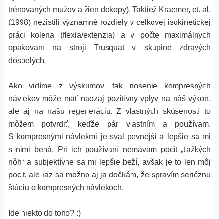
trénovaných mužov a žien dokopy). Taktiež Kraemer, et. al.
(1998) nezistili významné rozdiely v celkovej isokinetickej
práci kolena (flexia/extenzia) a v počte maximálnych
opakovaní na stroji Trusquat v skupine zdravých
dospelých.
Ako vidíme z výskumov, tak nosenie kompresných
návlekov môže mať naozaj pozitívny vplyv na náš výkon,
ale aj na našu regeneráciu. Z vlastných skúseností to
môžem potvrdiť, keďže pár vlastním a používam.
S kompresnými návlekmi je sval pevnejší a lepšie sa mi
s nimi behá. Pri ich používaní nemávam pocit „ťažkých
nôh“ a subjektívne sa mi lepšie beží, avšak je to len môj
pocit, ale raz sa možno aj ja dočkám, že spravím serióznu
štúdiu o kompresných návlekoch.
Ide niekto do toho? :)