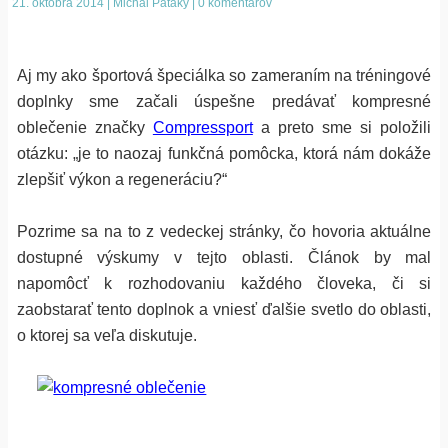
21. októbra 2014 | Michal Pataky | 0 komentárov
Aj my ako športová špeciálka so zameraním na tréningové
doplnky sme začali úspešne predávať kompresné
oblečenie značky
Compressport
a preto sme si položili
otázku: „je to naozaj funkčná pomôcka, ktorá nám dokáže
zlepšiť výkon a regeneráciu?“
Pozrime sa na to z vedeckej stránky, čo hovoria aktuálne
dostupné výskumy v tejto oblasti. Článok by mal
napomôcť k rozhodovaniu každého človeka, či si
zaobstarať tento doplnok a vniesť ďalšie svetlo do oblasti,
o ktorej sa veľa diskutuje.