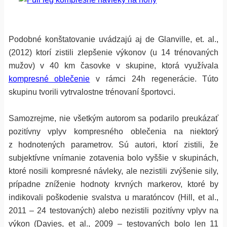
Podobné konštatovanie uvádzajú aj de Glanville, et. al.,
(2012) ktorí zistili zlepšenie výkonov (u 14 trénovaných
mužov) v 40 km časovke v skupine, ktorá využívala
kompresné oblečenie
v rámci 24h regenerácie. Túto
skupinu tvorili vytrvalostne trénovaní športovci.
Samozrejme, nie všetkým autorom sa podarilo preukázať
pozitívny vplyv kompresného oblečenia na niektorý
z hodnotených parametrov. Sú autori, ktorí zistili, že
subjektívne vnímanie zotavenia bolo vyššie v skupinách,
ktoré nosili kompresné návleky, ale nezistili zvýšenie sily,
prípadne zníženie hodnoty krvných markerov, ktoré by
indikovali poškodenie svalstva u maratóncov (Hill, et al.,
2011 – 24 testovaných) alebo nezistili pozitívny vplyv na
výkon (Davies, et al., 2009 – testovaných bolo len 11