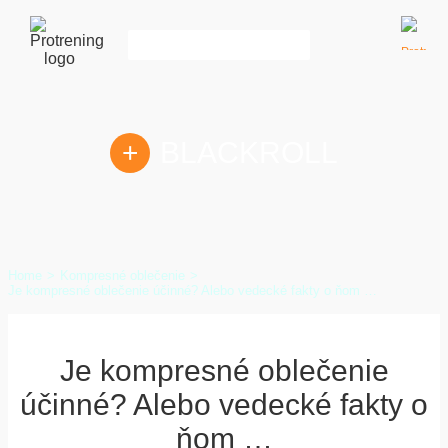
KOŠÍK:
BLACKROLL
0
položka
|
Home
Kompresné oblečenie
Je kompresné oblečenie účinné? Alebo vedecké fakty o ňom …
0,00
€
Je kompresné oblečenie
účinné? Alebo vedecké fakty o
ňom …