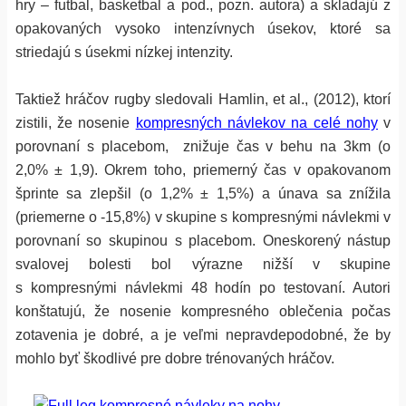
hry – futbal, basketbal a pod., pozn. autora) a skladajú z
opakovaných vysoko intenzívnych úsekov, ktoré sa
striedajú s úsekmi nízkej intenzity.
Taktiež hráčov rugby sledovali Hamlin, et al., (2012), ktorí
zistili, že nosenie
kompresných návlekov na celé nohy
v
porovnaní s placebom, znižuje čas v behu na 3km (o
2,0% ± 1,9). Okrem toho, priemerný čas v opakovanom
šprinte sa zlepšil (o 1,2% ± 1,5%) a únava sa znížila
(priemerne o -15,8%) v skupine s kompresnými návlekmi v
porovnaní so skupinou s placebom. Oneskorený nástup
svalovej bolesti bol výrazne nižší v skupine
s kompresnými návlekmi 48 hodín po testovaní. Autori
konštatujú, že nosenie kompresného oblečenia počas
zotavenia je dobré, a je veľmi nepravdepodobné, že by
mohlo byť škodlivé pre dobre trénovaných hráčov.