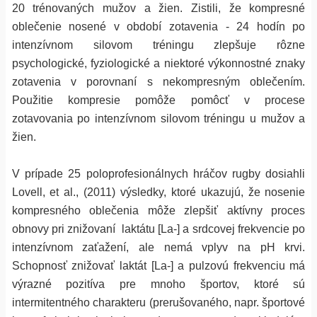
20 trénovaných mužov a žien. Zistili, že kompresné
oblečenie nosené v období zotavenia - 24 hodín po
intenzívnom silovom tréningu zlepšuje rôzne
psychologické, fyziologické a niektoré výkonnostné znaky
zotavenia v porovnaní s nekompresným oblečením.
Použitie kompresie pomôže pomôcť v procese
zotavovania po intenzívnom silovom tréningu u mužov a
žien.
V prípade 25 poloprofesionálnych hráčov rugby dosiahli
Lovell, et al., (2011) výsledky, ktoré ukazujú, že nosenie
kompresného oblečenia môže zlepšiť aktívny proces
obnovy pri znižovaní laktátu [La-] a srdcovej frekvencie po
intenzívnom zaťažení, ale nemá vplyv na pH krvi.
Schopnosť znižovať laktát [La-] a pulzovú frekvenciu má
výrazné pozitíva pre mnoho športov, ktoré sú
intermitentného charakteru (prerušovaného, napr. športové