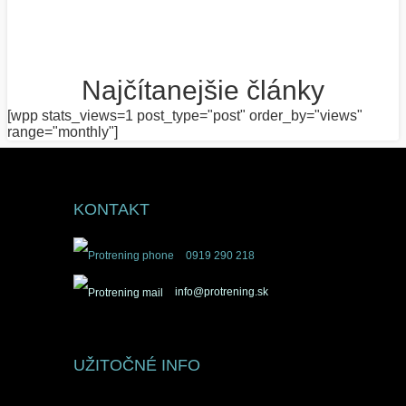
Najčítanejšie články
[wpp stats_views=1 post_type="post" order_by="views"
range="monthly"]
KONTAKT
0919 290 218
info@protrening.sk
UŽITOČNÉ INFO