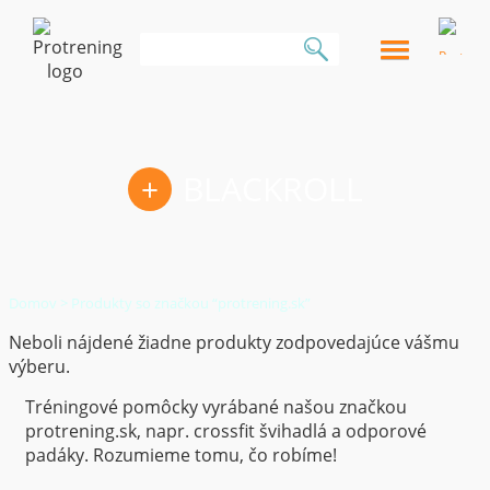
KOŠÍK:
BLACKROLL
0
položka
|
Domov
> Produkty so značkou “protrening.sk”
0,00
€
Neboli nájdené žiadne produkty zodpovedajúce vášmu
výberu.
Tréningové pomôcky vyrábané našou značkou
protrening.sk, napr. crossfit švihadlá a odporové
padáky. Rozumieme tomu, čo robíme!