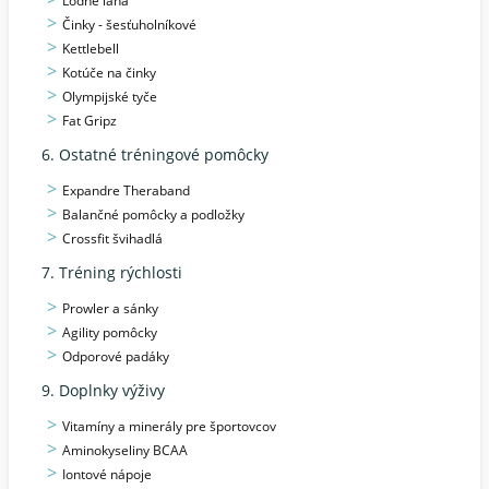
Lodné laná
Činky - šesťuholníkové
Kettlebell
Kotúče na činky
Olympijské tyče
Fat Gripz
6. Ostatné tréningové pomôcky
Expandre Theraband
Balančné pomôcky a podložky
Crossfit švihadlá
7. Tréning rýchlosti
Prowler a sánky
Agility pomôcky
Odporové padáky
9. Doplnky výživy
Vitamíny a minerály pre športovcov
Aminokyseliny BCAA
Iontové nápoje