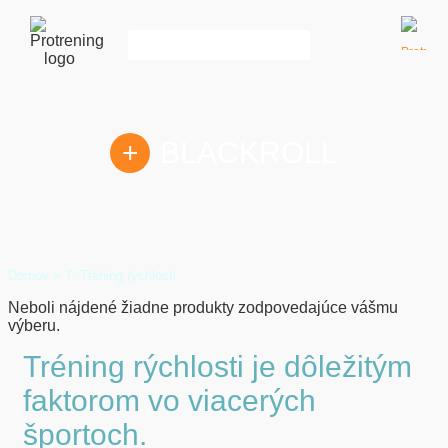
KOŠÍK:
BLACKROLL
0
položka
|
Domov
> 7. Tréning rýchlosti
0,00
€
Neboli nájdené žiadne produkty zodpovedajúce vášmu
výberu.
Tréning rýchlosti je dôležitým
faktorom vo viacerých
športoch.