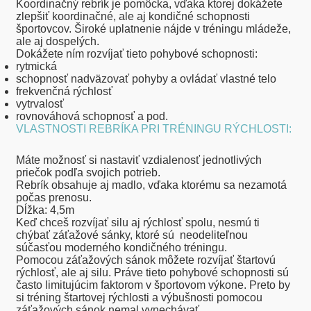
Koordinačný rebrík
je pomôcka, vďaka ktorej dokážete
zlepšiť koordinačné, ale aj kondičné schopnosti
športovcov. Široké uplatnenie nájde v tréningu mládeže,
ale aj dospelých.
Dokážete ním rozvíjať tieto pohybové schopnosti:
rytmická
schopnosť nadväzovať pohyby a ovládať vlastné telo
frekvenčná rýchlosť
vytrvalosť
rovnováhová schopnosť a pod.
VLASTNOSTI REBRÍKA PRI TRÉNINGU RÝCHLOSTI:
Máte možnosť si nastaviť vzdialenosť jednotlivých
priečok podľa svojich potrieb.
Rebrík obsahuje aj madlo, vďaka ktorému sa nezamotá
počas prenosu.
Dĺžka: 4,5m
Keď chceš rozvíjať silu aj rýchlosť spolu, nesmú ti
chýbať
záťažové sánky,
ktoré sú neodeliteľnou
súčasťou moderného kondičného tréningu.
Pomocou záťažových sánok môžete rozvíjať štartovú
rýchlosť, ale aj silu. Práve tieto pohybové schopnosti sú
často limitujúcim faktorom v športovom výkone. Preto by
si tréning štartovej rýchlosti a výbušnosti pomocou
záťažových sánok nemal vynechávať.