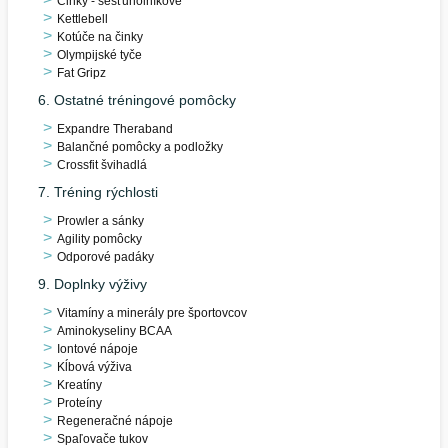
Činky - šesťuholníkové
Kettlebell
Kotúče na činky
Olympijské tyče
Fat Gripz
6. Ostatné tréningové pomôcky
Expandre Theraband
Balančné pomôcky a podložky
Crossfit švihadlá
7. Tréning rýchlosti
Prowler a sánky
Agility pomôcky
Odporové padáky
9. Doplnky výživy
Vitamíny a minerály pre športovcov
Aminokyseliny BCAA
Iontové nápoje
Kĺbová výživa
Kreatíny
Proteíny
Regeneračné nápoje
Spaľovače tukov