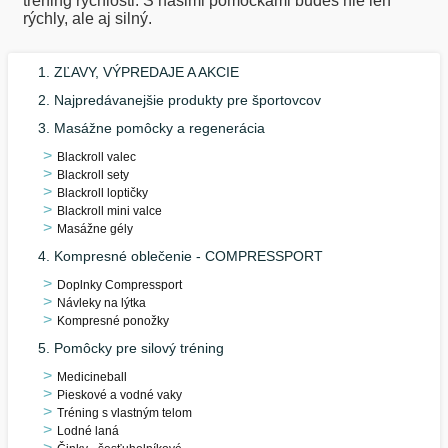
tréning rýchlosti. S našimi pomôckami budeš nie len
rýchly, ale aj silný.
1. ZĽAVY, VÝPREDAJE A AKCIE
2. Najpredávanejšie produkty pre športovcov
3. Masážne pomôcky a regenerácia
Blackroll valec
Blackroll sety
Blackroll loptičky
Blackroll mini valce
Masážne gély
4. Kompresné oblečenie - COMPRESSPORT
Doplnky Compressport
Návleky na lýtka
Kompresné ponožky
5. Pomôcky pre silový tréning
Medicineball
Pieskové a vodné vaky
Tréning s vlastným telom
Lodné laná