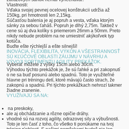
Vlastnosti:
Vďaka svojej pevnej ocelovej konštrukcii udržia až
150kg, pri hmotnosti len 2,15kg.
Súčasťou balenia je aj popruh a vesta, vďaka ktorým
sánky za sebou ťaháš. Popruh je dlhý 2,75m. Taktiež v
cene sú aj dva kolíky s priemerom 26mm a 50mm. Preto
nikdy nebude problém na ne umiestniť akýkoľvek typ
kotúča.
Buďte ešte rýchlejší a ešte silnejší!
INOVÁCIA, FLEXIBILITA, VÝKON A VŠESTRANNOSŤ
SÚ KĽÚČOVÉ OBLASTI ZÁUJMU V NÁVRHU A
VÝVOJI SORTIMENTU
AGILITY PREKÁŽOK
.
Vyberať môžete z výšky 15cm alebo 30cm.
Výhodou týchto prekážok je, že sú ľahké a pri zakopnutí
o ne sa buď posunú alebo spadnú. Toto je využiteľné
hlavne pri tréningu detí, ktoré mávajú často strach, že
zakopnú a spadnú. Pri týchto prekážkach nehrozí takmer
žiadne zranenie.
VYUŽÍVAJÚ SA NA:
na preskoky,
ale aj obchádzanie a rôzne opičie dráhy.
vhodné sú na rozvoj agility, odrazovej sily a výbušnosti.
Toto je len časť z toho, čo všetko ti ponúkame na tvoj