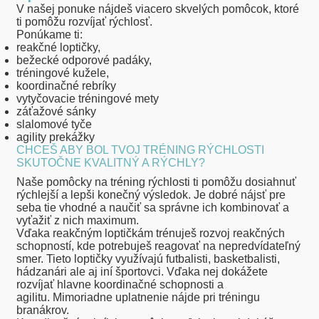
V našej ponuke nájdeš viacero skvelých pomôcok, ktoré
ti pomôžu rozvíjať rýchlosť.
Ponúkame ti:
reakčné loptičky,
bežecké odporové padáky,
tréningové kužele,
koordinačné rebríky
vytyčovacie tréningové mety
záťažové sánky
slalomové tyče
agility prekážky
CHCEŠ ABY BOL TVOJ TRÉNING RÝCHLOSTI
SKUTOČNE KVALITNÝ A RÝCHLY?
Naše pomôcky na tréning rýchlosti ti pomôžu dosiahnuť
rýchlejší a lepši konečný výsledok. Je dobré nájsť pre
seba tie vhodné a naučiť sa správne ich kombinovať a
vyťažiť z nich maximum.
Vďaka
reakčným loptičkám
trénuješ rozvoj reakčných
schopností, kde potrebuješ reagovať na nepredvídateľný
smer.
Tieto loptičky využívajú futbalisti, basketbalisti,
hádzanári
ale aj iní športovci. Vďaka nej dokážete
rozvíjať hlavne koordinačné schopnosti a
agilitu. Mimoriadne uplatnenie nájde
pri tréningu
branákrov
.