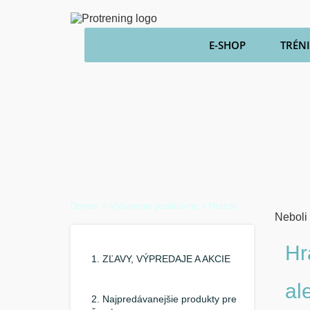
E-SHOP
TRÉN
Domov
>
Vybavenie posilňovne
> Hrazdy
Neboli
Hr
1. ZĽAVY, VÝPREDAJE A AKCIE
al
2. Najpredávanejšie produkty pre