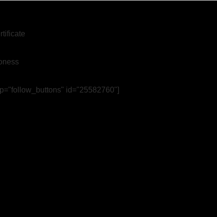
pp="follow_buttons" id="25582760"]