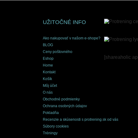
UŽITOČNÉ INFO
Ako nakupovať v našom e-shope?
BLOG
Ceny poštovného
[shareaholic a
Eshop
Home
Kontakt
Košík
Môj účet
O nás
Obchodné podmienky
Ochrana osobných údajov
Pokladňa
Recenzie a skúsenosti s protrening.sk od vás
Súbory cookies
Tréningy