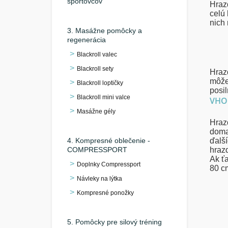
športovcov
Hraz
celú
nich
3. Masážne pomôcky a
regenerácia
Blackroll valec
Blackroll sety
Hraz
môžeš
Blackroll loptičky
posil
Blackroll mini valce
VHO
Masážne gély
Hrazd
doma
4. Kompresné oblečenie -
ďalší
COMPRESSPORT
hraz
Ak ťa
Doplnky Compressport
80 c
Návleky na lýtka
Kompresné ponožky
5. Pomôcky pre silový tréning