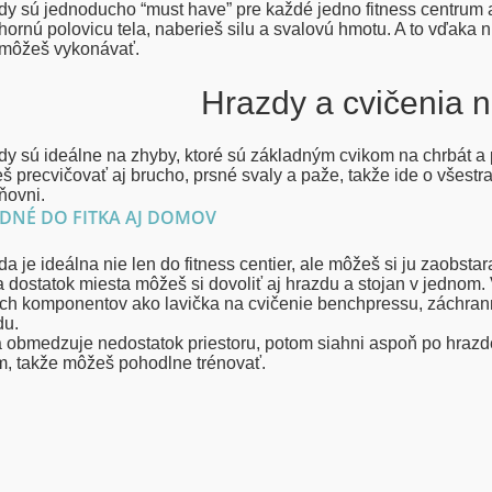
dy sú jednoducho “must have” pre každé jedno fitness centrum
 hornú polovicu tela, naberieš silu a svalovú hmotu. A to vďak
 môžeš vykonávať.
Hrazdy a cvičenia n
dy sú ideálne na zhyby, ktoré sú základným cvikom na chrbát a 
 precvičovať aj brucho, prsné svaly a paže, takže ide o všestr
ňovni.
DNÉ DO FITKA AJ DOMOV
a je ideálna nie len do fitness centier, ale môžeš si ju zaobst
 dostatok miesta môžeš si dovoliť aj hrazdu a stojan v jednom.
ch komponentov ako lavička na cvičenie benchpressu, záchranné 
du.
 obmedzuje nedostatok priestoru, potom siahni aspoň po hrazde 
m, takže môžeš pohodlne trénovať.