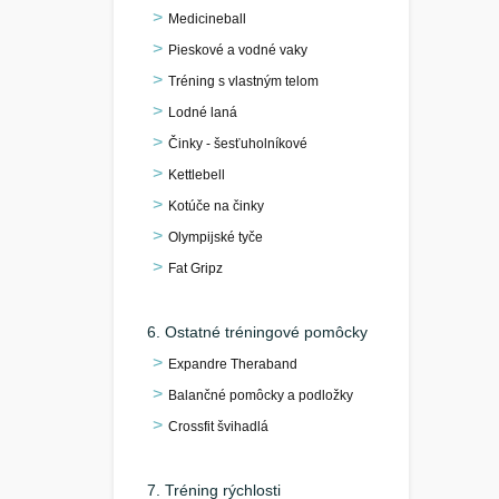
Medicineball
Pieskové a vodné vaky
Tréning s vlastným telom
Lodné laná
Činky - šesťuholníkové
Kettlebell
Kotúče na činky
Olympijské tyče
Fat Gripz
6. Ostatné tréningové pomôcky
Expandre Theraband
Balančné pomôcky a podložky
Crossfit švihadlá
7. Tréning rýchlosti