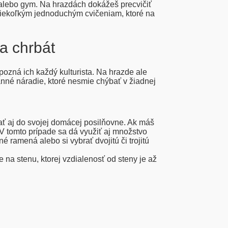
 alebo gym. Na hrazdách dokážeš precvičiť
a niekoľkým jednoduchým cvičeniam, ktoré na
a chrbát
pozná ich každý kulturista. Na hrazde ale
anné náradie, ktoré nesmie chýbať v žiadnej
arať aj do svojej domácej posilňovne. Ak máš
 V tomto prípade sa dá využiť aj množstvo
ramená alebo si vybrať dvojitú či trojitú
na stenu, ktorej vzdialenosť od steny je až