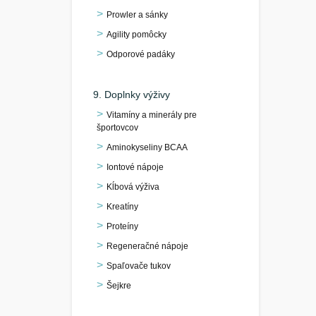
Prowler a sánky
Agility pomôcky
Odporové padáky
9. Doplnky výživy
Vitamíny a minerály pre
športovcov
Aminokyseliny BCAA
Iontové nápoje
Kĺbová výživa
Kreatíny
Proteíny
Regeneračné nápoje
Spaľovače tukov
Šejkre