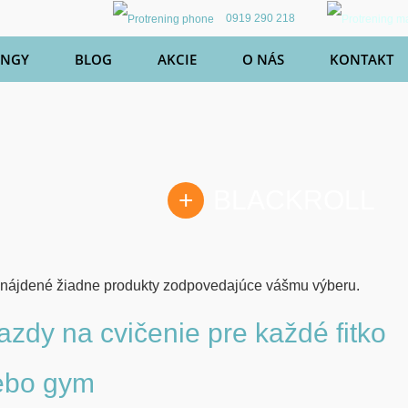
0919 290 218
INGY
BLOG
AKCIE
O NÁS
KONTAKT
BLACKROLL
 nájdené žiadne produkty zodpovedajúce vášmu výberu.
azdy na cvičenie pre každé fitko
ebo gym