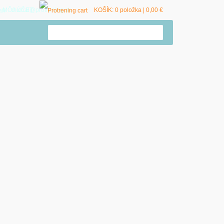
MÔJ ÚČET
michal@protrening.sk
KOŠÍK: 0 položka |
0,00
€