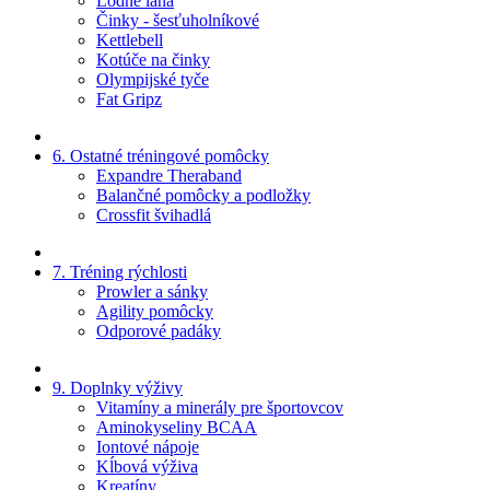
Lodné laná
Činky - šesťuholníkové
Kettlebell
Kotúče na činky
Olympijské tyče
Fat Gripz
6. Ostatné tréningové pomôcky
Expandre Theraband
Balančné pomôcky a podložky
Crossfit švihadlá
7. Tréning rýchlosti
Prowler a sánky
Agility pomôcky
Odporové padáky
9. Doplnky výživy
Vitamíny a minerály pre športovcov
Aminokyseliny BCAA
Iontové nápoje
Kĺbová výživa
Kreatíny