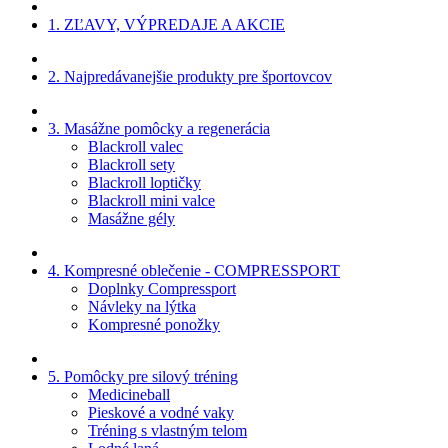
1. ZĽAVY, VÝPREDAJE A AKCIE
2. Najpredávanejšie produkty pre športovcov
3. Masážne pomôcky a regenerácia
Blackroll valec
Blackroll sety
Blackroll loptičky
Blackroll mini valce
Masážne gély
4. Kompresné oblečenie - COMPRESSPORT
Doplnky Compressport
Návleky na lýtka
Kompresné ponožky
5. Pomôcky pre silový tréning
Medicineball
Pieskové a vodné vaky
Tréning s vlastným telom