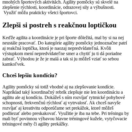
mnohých športových aktivitách. Agility pomôcky sú skvelé na
zlepšenie rýchlosti, koordinácie, odrazovej sily a výbušnosti.
Využiť môžu prakticky všetci športovci.
Zlepši si postreh s reakčnou loptičkou
Keďže agilita a koordinácie je pri športe dôležitá, mal by si na nej
neustále pracovať. Do kategórie agility pomôcky jednoznačne patrí
aj reakčná loptička, ktorá je naozaj nepredvídateľná. Kvôli
výstupkom mení nepredvídateľne smer a chytiť ju ti dá poriadne
zabrať. Výhodou je že je malá a tak si ju môžeš vziať so sebou
kamkoľvek.
Chceš lepšiu kondíciu?
Agility pomôcky sú totiž vhodné aj na zlepšovanie kondície.
Napríklad taký koordinačný rebrík zlepšuje nie len koordináciu a
agilitu ale aj kondíciu. Dokážeš s ním rozvíjať rytmické pohybové
schopnosti, frekvenčnú rýchlosť aj vytrvalosť. Ak chceš navyše
rozvíjať aj kreativitu odporúčame set prekážok, ktoré môžeš
podliezať alebo preskakovať. Využitie je iba na tebe. Pri tréningu by
mali byť povinnou výbavou hlavne tréningové kužele, vytyčovacie
tréningové méty či agility prekážky.