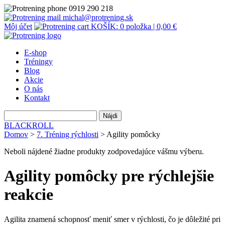
0919 290 218
michal@protrening.sk
Môj účet
KOŠÍK: 0 položka |
0,00
€
E-shop
Tréningy
Blog
Akcie
O nás
Kontakt
Hľadať:
BLACKROLL
Domov
>
7. Tréning rýchlosti
> Agility pomôcky
Neboli nájdené žiadne produkty zodpovedajúce vášmu výberu.
Agility pomôcky pre rýchlejšie
reakcie
Agilita znamená schopnosť meniť smer v rýchlosti, čo je dôležité pri