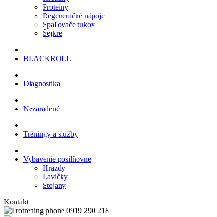
Proteíny
Regeneračné nápoje
Spaľovače tukov
Šejkre
BLACKROLL
Diagnostika
Nezaradené
Tréningy a služby
Vybavenie posilňovne
Hrazdy
Lavičky
Stojany
Kontakt
0919 290 218