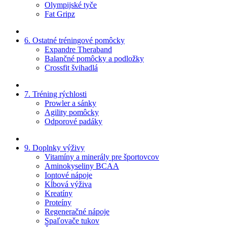
Olympijské tyče
Fat Gripz
6. Ostatné tréningové pomôcky
Expandre Theraband
Balančné pomôcky a podložky
Crossfit švihadlá
7. Tréning rýchlosti
Prowler a sánky
Agility pomôcky
Odporové padáky
9. Doplnky výživy
Vitamíny a minerály pre športovcov
Aminokyseliny BCAA
Iontové nápoje
Kĺbová výživa
Kreatíny
Proteíny
Regeneračné nápoje
Spaľovače tukov