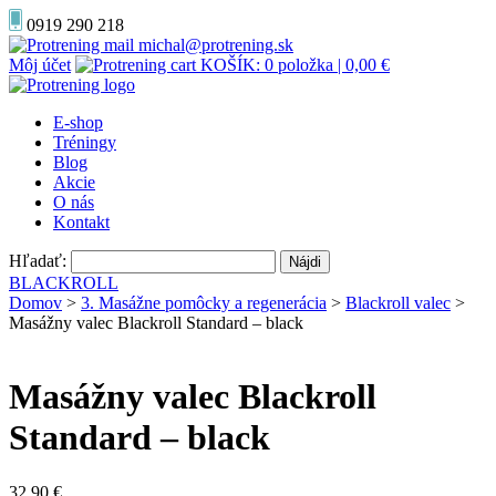
0919 290 218
michal@protrening.sk
Môj účet
KOŠÍK: 0 položka |
0,00
€
E-shop
Tréningy
Blog
Akcie
O nás
Kontakt
Hľadať:
BLACKROLL
Domov
>
3. Masážne pomôcky a regenerácia
>
Blackroll valec
>
Masážny valec Blackroll Standard – black
Masážny valec Blackroll
Standard – black
32,90
€