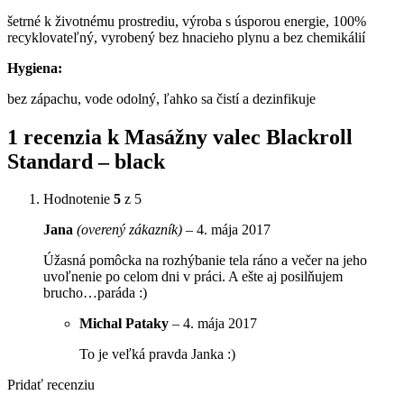
šetrné k životnému prostrediu, výroba s úsporou energie, 100%
recyklovateľný, vyrobený bez hnacieho plynu a bez chemikálií
Hygiena:
bez zápachu, vode odolný, ľahko sa čistí a dezinfikuje
1 recenzia k
Masážny valec Blackroll
Standard – black
Hodnotenie
5
z 5
Jana
(overený zákazník)
–
4. mája 2017
Úžasná pomôcka na rozhýbanie tela ráno a večer na jeho
uvoľnenie po celom dni v práci. A ešte aj posilňujem
brucho…paráda :)
Michal Pataky
–
4. mája 2017
To je veľká pravda Janka :)
Pridať recenziu