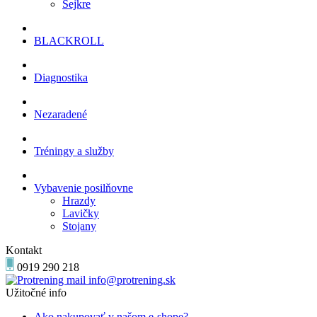
Šejkre
BLACKROLL
Diagnostika
Nezaradené
Tréningy a služby
Vybavenie posilňovne
Hrazdy
Lavičky
Stojany
Kontakt
0919 290 218
info@protrening.sk
Užitočné info
Ako nakupovať v našom e-shope?