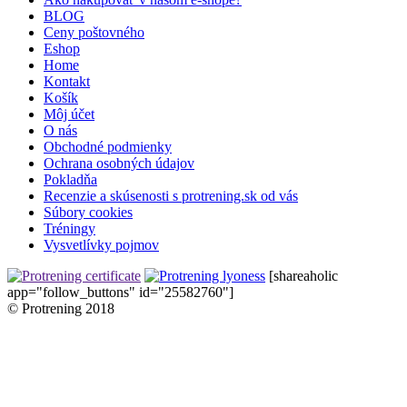
BLOG
Ceny poštovného
Eshop
Home
Kontakt
Košík
Môj účet
O nás
Obchodné podmienky
Ochrana osobných údajov
Pokladňa
Recenzie a skúsenosti s protrening.sk od vás
Súbory cookies
Tréningy
Vysvetlívky pojmov
[shareaholic
app="follow_buttons" id="25582760"]
© Protrening 2018