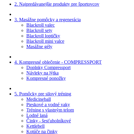
2. Najpredávanejšie produkty pre športovcov
3. Masážne pomôcky a regenerácia
Blackroll valec
Blackroll sety
Blackroll loptičky
Blackroll mini valce
Masážne gély
4. Kompresné oblečenie - COMPRESSPORT
Doplnky Compressport
Návleky na lýtka
Kompresné ponožky
5. Pomôcky pre silový tréning
Medicineball
Pieskové a vodné vaky
Tréning s vlastným telom
Lodné laná
Činky - šesťuholníkové
Kettlebell
Kotúče na činky